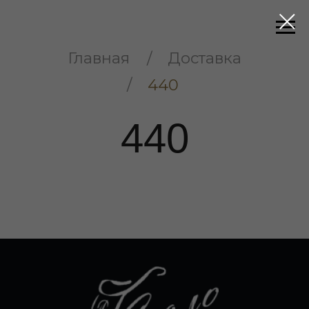
Главная
Доставка
/
/
440
440