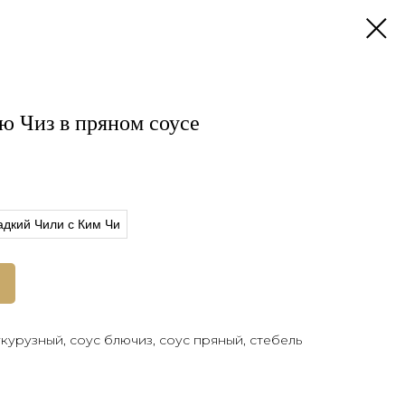
ю Чиз в пряном соусе
адкий Чили с Ким Чи
курузный, соус блючиз, соус пряный, стебель