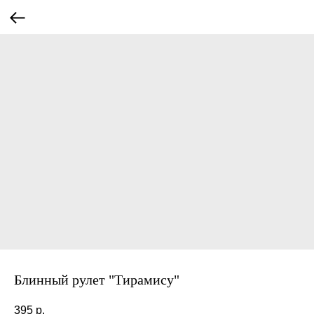
Блинный рулет "Тирамису"
395
р.