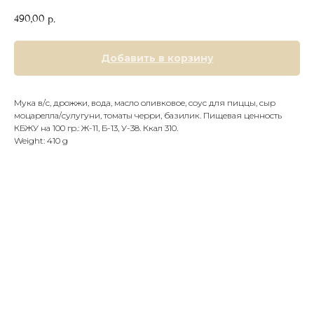
490,00
р.
Добавить в корзину
Мука в/с, дрожжи, вода, масло оливковое, соус для пиццы, сыр
моцарелла/сулугуни, томаты черри, базилик. Пищевая ценность
КБЖУ на 100 гр.: Ж-11, Б-13, У-38. Ккал 310.
Weight: 410 g