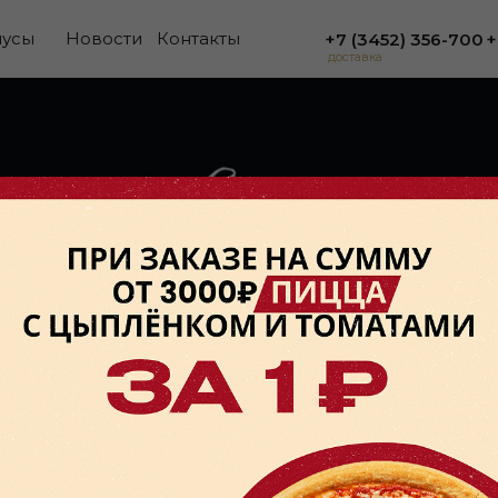
нусы
Новости
Контакты
+7 (3452) 356-700
+
доставка
ООО Белладжо
ИНН 7203584650