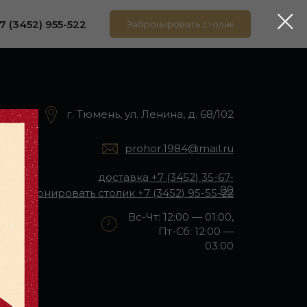
7 (3452) 955-522
Забронировать столик
г. Тюмень, ул. Ленина, д. 68/102
prohor.1984@mail.ru
доставка +7 (3452) 35-67-
00
забронировать столик +7 (3452) 95-55-22
Вс-Чт: 12:00 — 01:00,
Пт-Сб: 12:00 —
03:00